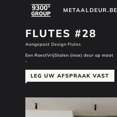
METAALDEUR.B
METAALDEUR.B
FLUTES #28
Aangepast Design Flutes
Een RoestVrijStalen (inox) deur op maat
-
LEG UW AFSPRAAK VAST