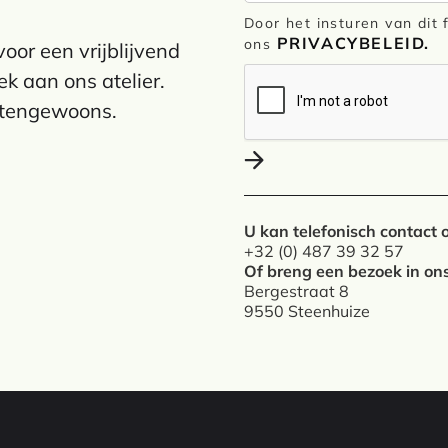
Door het insturen van dit
PRIVACYBELEID.
ons
oor een vrijblijvend
k aan ons atelier.
itengewoons.
U kan telefonisch contac
+32 (0) 487 39 32 57
Of breng een bezoek in ons
Bergestraat 8
9550 Steenhuize