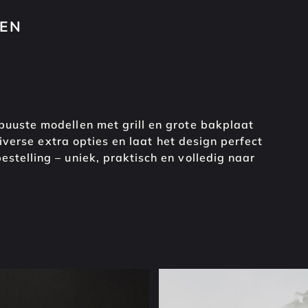
TEN
TEN
1
uuste modellen met grill en grote bakplaat
diverse extra opties en laat het design perfect
telling – uniek, praktisch en volledig naar